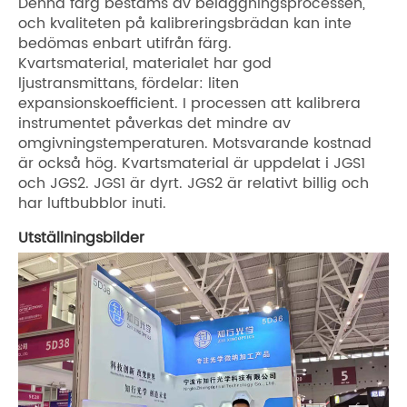
Denna färg bestäms av beläggningsprocessen,
och kvaliteten på kalibreringsbrädan kan inte
bedömas enbart utifrån färg.
Kvartsmaterial, materialet har god
ljustransmittans, fördelar: liten
expansionskoefficient. I processen att kalibrera
instrumentet påverkas det mindre av
omgivningstemperaturen. Motsvarande kostnad
är också hög. Kvartsmaterial är uppdelat i JGS1
och JGS2. JGS1 är dyrt. JGS2 är relativt billig och
har luftbubblor inuti.
Utställningsbilder