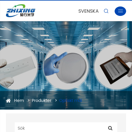
SVENSKA


Hem
Produkter
Optiskt mål