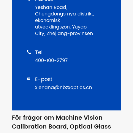
Yeshan Road,
Chengdongs nya distrikt,
ekonomisk
utvecklingszon, Yuyao
City, Zhejiang-provinsen
Tel

400-100-2797
E-post

xienana@nbzxoptics.cn
För frågor om Machine Vision
Calibration Board, Optical Glass