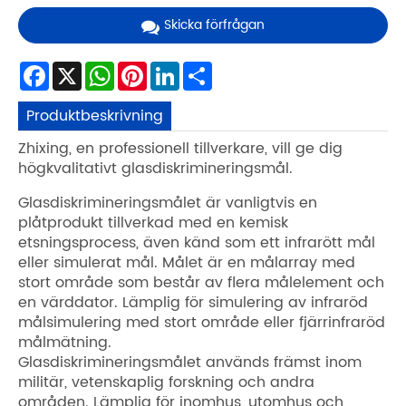
Skicka förfrågan
Facebook
X
WhatsApp
Pinterest
LinkedIn
Share
Produktbeskrivning
Zhixing, en professionell tillverkare, vill ge dig
högkvalitativt glasdiskrimineringsmål.
Glasdiskrimineringsmålet är vanligtvis en
plåtprodukt tillverkad med en kemisk
etsningsprocess, även känd som ett infrarött mål
eller simulerat mål. Målet är en målarray med
stort område som består av flera målelement och
en värddator. Lämplig för simulering av infraröd
målsimulering med stort område eller fjärrinfraröd
målmätning.
Glasdiskrimineringsmålet används främst inom
militär, vetenskaplig forskning och andra
områden. Lämplig för inomhus, utomhus och