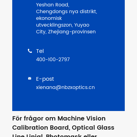
Yeshan Road,
Chengdongs nya distrikt,
ekonomisk
utvecklingszon, Yuyao
City, Zhejiang-provinsen
Tel

400-100-2797
E-post

xienana@nbzxoptics.cn
För frågor om Machine Vision
Calibration Board, Optical Glass