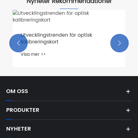
Nyheter Rekommendationer
De åtgärder som vidtagits av den
optiska industrin som svar på
tulljusteringen av USA


Visa mer >>
OM OSS
PRODUKTER
NYHETER