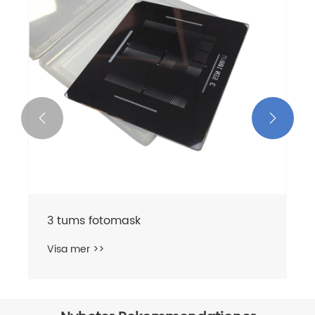


Film fotomask
Visa mer >>