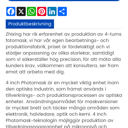
Facebook
X
WhatsApp
Pinterest
LinkedIn
Share
Produktbeskrivning
Zhixing har rik erfarenhet av produktion av 4-tums
fotomask, vi har vår egen bearbetnings- och
produktionsfabrik, priset är fördelaktigt och vi
stödjer anpassning av olika storlekar, samtidigt
som vi säkerställer hög precision, för att möta alla
kunders krav, välkommen att konsultera, ser fram
emot att arbeta med dig.
4 Inch Photomask är en mycket viktig enhet inom
den optiska industrin, som främst används i
tillverknings- och produktionsprocessen av optiska
enheter. Användningsområdet för maskversioner
är mycket brett och täcker många områden som
elektronik, halvledare, optik och kemi. 4 Inch
Photomask-teknologin möjliggör produktion av
tillverkningsnoggrannhet på mikronnivå och