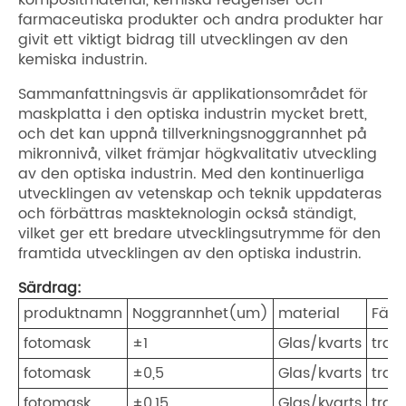
kompositmaterial, kemiska reagenser och
farmaceutiska produkter och andra produkter har
givit ett viktigt bidrag till utvecklingen av den
kemiska industrin.
Sammanfattningsvis är applikationsområdet för
maskplatta i den optiska industrin mycket brett,
och det kan uppnå tillverkningsnoggrannhet på
mikronnivå, vilket främjar högkvalitativ utveckling
av den optiska industrin. Med den kontinuerliga
utvecklingen av vetenskap och teknik uppdateras
och förbättras maskteknologin också ständigt,
vilket ger ett bredare utvecklingsutrymme för den
framtida utvecklingen av den optiska industrin.
Särdrag:
produktnamn
Noggrannhet(um)
material
Färg
fotomask
±1
Glas/kvarts
tran
fotomask
±0,5
Glas/kvarts
tran
fotomask
±0,15
Glas/kvarts
tran