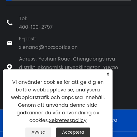
Tel:

400-100-2797
E-post:

xienana@nbzxoptics.cn
Adress: Yeshan Road, Chengdongs nya
distrikt, ekonomisk utvecklingszon, Yuyao

X
City, Zhejiang-provinsen
Vi använder cookies för att ge dig en
bättre webbupplevelse, analysera
webbplatstrafik och anpassa innehåll.
Genom att använda denna sida
godkänner du vår användning av
Copyright © 2024 Ningbo Zhixing Optical
cookies.
Sekretesspolicy
Technology Co., Ltd. Med ensamrätt.
Avvisa
Acceptera
Links
|
Sitemap
|
RSS
|
XML
|
Sekretesspolicy
|