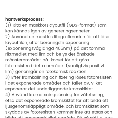
hantverksprocess:
(1) Rita en maskkorslayoutfil (GDS-format) som
kan kännas igen av genereringsenheten
2) Använd en masklös litografimaskin för att läsa
layoutfilen, utför beröringsfri exponering
(exponeringsvåglängd 405nm) på det tomma
riktmedlet med lim och belys det önskade
mönsterområdet på korset för att göra
fotoresisten i detta område. (vanligtvis positivt
lim) genomgår en fotokemisk reaktion
3) Efter framkallning och fixering löses fotoresisten
i det exponerade området och faller av, vilket
exponerar det underliggande kromskiktet
4) Använd krometsningslösning för våtetsning,
etsa det exponerade kromskiktet för att bilda ett
ljusgenomsläppligt område, och kromskiktet som
skyddas av fotoresisten kommer inte att etsas och