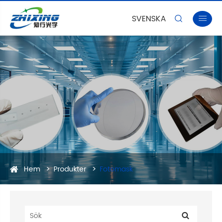
SVENSKA


Hem
Produkter
Fotomask