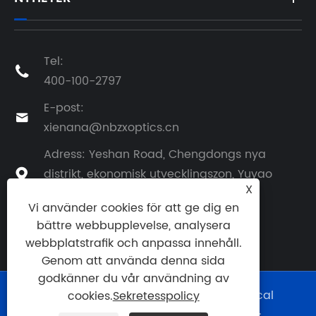
Tel:

400-100-2797
E-post:

xienana@nbzxoptics.cn
Adress: Yeshan Road, Chengdongs nya
distrikt, ekonomisk utvecklingszon, Yuyao

X
City, Zhejiang-provinsen
Vi använder cookies för att ge dig en
bättre webbupplevelse, analysera
webbplatstrafik och anpassa innehåll.
Genom att använda denna sida
godkänner du vår användning av
Copyright © 2024 Ningbo Zhixing Optical
cookies.
Sekretesspolicy
Technology Co., Ltd. Med ensamrätt.