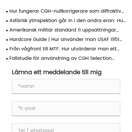
Hur fungerar CGH-nullkorrigerare som diffraktiva
nolllinser (DNL) för att möjliggöra asfärstestning
Asfärisk ytinspektion går in i den andra eran: Hur
med hög precision?
definierar effektivitet livslinjen för kvalitativ
Amerikansk militär standard 11 uppsättningar
förändring i framtida optisk tillverkning?
(3500 linjepar) av testmål med ultrahög
Hardcore Guide | Hur använder man USAF 1951
upplösning: en nyckelverifieringsstandard för den
korrekt för att kalibrera optisk systemupplösning?
Från vågfront till MTF: Hur utvärderar man ett
verkliga upplösningsförmågan hos avancerade
optiskt system fullt ut?
linser.
Fallstudie för användning av CGH Selection
Software
Lämna ett meddelande till mig