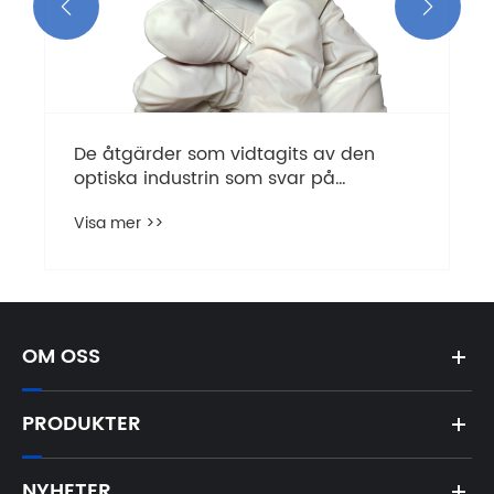


De åtgärder som vidtagits av den
optiska industrin som svar på
tulljusteringen av USA
Visa mer >>
OM OSS
PRODUKTER
NYHETER